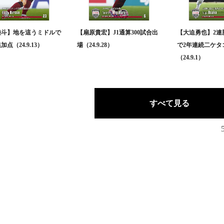
陸斗】地を這うミドルで
【扇原貴宏】J1通算300試合出
【大迫勇也】2連
点（24.9.13）
場（24.9.28）
で2年連続二ケタ
（24.9.1）
すべて見る