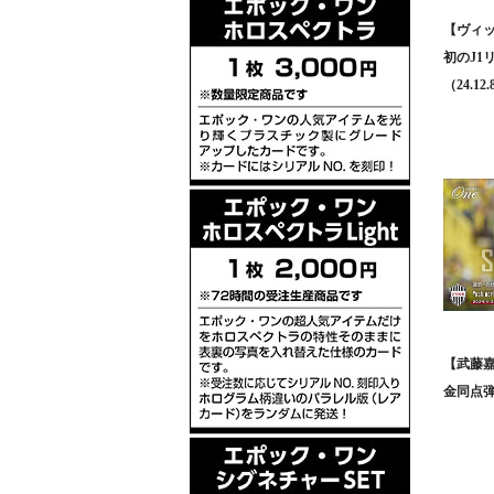
【ヴィ
初のJ1
（24.12
【武藤
金同点弾（