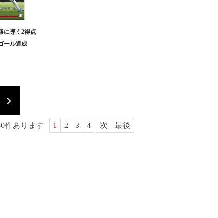
勝に導く2得点
ゴール達成
50
件あります
1
2
3
4
次
最後