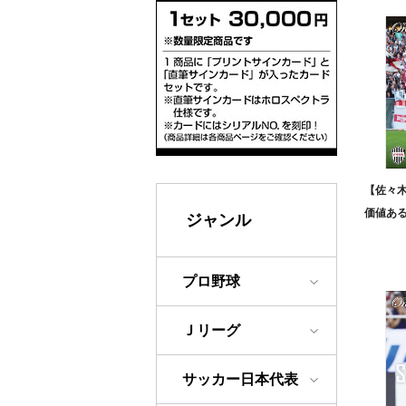
【佐々
価値ある追
ジャンル
プロ野球
Ｊリーグ
サッカー日本代表