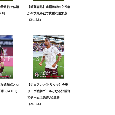
季最終戦で移籍
【武藤嘉紀】連覇達成の立役者
2.8）
が今季最終戦で貴重な追加点
（24.12.8）
重な追加点とな
【ジェアン パトリッキ】今季
24.11.1）
リーグ戦初ゴールとなる決勝弾
でチームは怒涛の6連勝
（24.10.6）