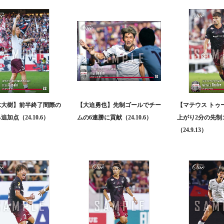
木大樹】前半終了間際の
【大迫勇也】先制ゴールでチー
【マテウス トゥ
加点（24.10.6）
ムの6連勝に貢献（24.10.6）
上がり2分の先制
（24.9.13）