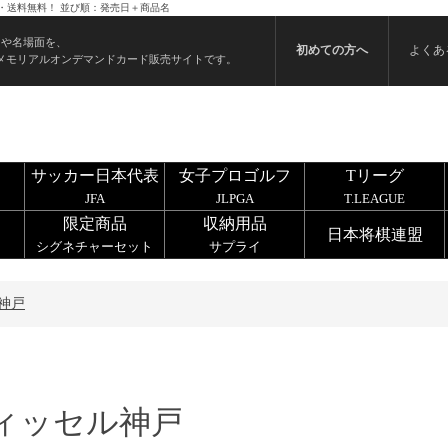
・送料無料！ 並び順：発売日＋商品名
ンや名場面を、
初めての方へ
よくあ
メモリアルオンデマンドカード販売サイトです。
サッカー日本代表
女子プロゴルフ
Tリーグ
JFA
JLPGA
T.LEAGUE
限定商品
収納用品
日本将棋連盟
シグネチャーセット
サプライ
神戸
ィッセル神戸