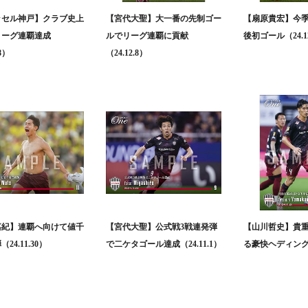
ッセル神戸】クラブ史上
【宮代大聖】大一番の先制ゴー
【扇原貴宏】今
リーグ連覇達成
ルでリーグ連覇に貢献
後初ゴール（24.1
.8）
（24.12.8）
嘉紀】連覇へ向けて値千
【宮代大聖】公式戦3戦連発弾
【山川哲史】貴
24.11.30）
で二ケタゴール達成（24.11.1）
る豪快ヘディング弾（