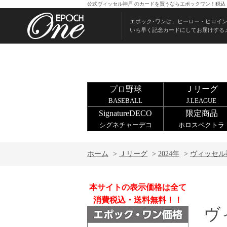
公式ヴィッセル神戸 のカードを買うならエポックワン！税込
エポック･ワンは、ヒーロー・ヒロイ
いち早く記念カードにしてお届けする
プロ野球
Ｊリーグ
BASEBALL
J.LEAGUE
SignatureDECO
限定商品
シグネチャーデコ
ホロスペクトラ
ホーム
>
Ｊリーグ
>
2024年
>
ヴィッセル
本サイトの表示価格は全て
消費税込・送料無料！！
ヴ