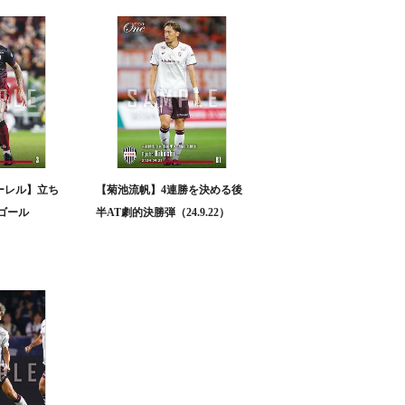
ーレル】立ち
【菊池流帆】4連勝を決める後
ゴール
半AT劇的決勝弾（24.9.22）