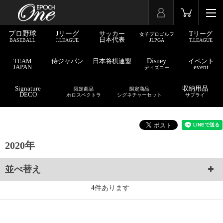
プロ野球
Jリーグ
サッカー
Tリーグ
女子プロゴルフ
日本代表
BASEBALL
J.LEAGUE
JLPGA
T.LEAGUE
TEAM
侍ジャパン
日本将棋連盟
Disney
イベント
JAPAN
event
ディズニー
Signature
収納用品
限定商品
限定商品
DECO
ホロスペクトラ
シグネチャーセット
サプライ
2020年
並べ替え
4
件あります