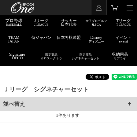
プロ野球
Jリーグ
サッカー
Tリーグ
女子プロゴルフ
日本代表
BASEBALL
J.LEAGUE
JLPGA
T.LEAGUE
TEAM
侍ジャパン
日本将棋連盟
Disney
イベント
JAPAN
event
ディズニー
Signature
収納用品
限定商品
限定商品
DECO
ホロスペクトラ
シグネチャーセット
サプライ
Ｊリーグ シグネチャーセット
並べ替え
1
件あります