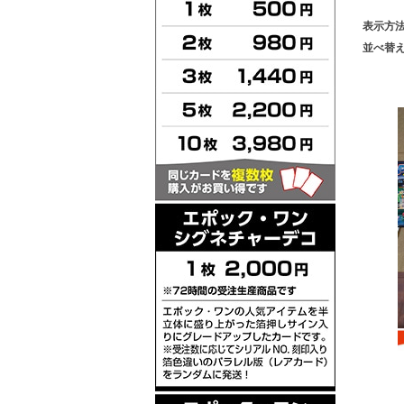
表示方
並べ替