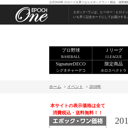
公式2018年 のカードを買うならエポックワン！税込・送料無
エポック･ワンは、ヒーロー・ヒロイ
いち早く記念カードにしてお届けする
プロ野球
Ｊリーグ
BASEBALL
J.LEAGUE
SignatureDECO
限定商品
シグネチャーデコ
ホロスペクトラ
ホーム
>
イベント
>
2018年
本サイトの表示価格は全て
消費税込・送料無料！！
20