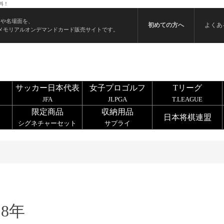
料！
ンや名場面を、
初めての方へ
よくあ
メモリアルオンデマンドカード販売サイトです。
サッカー日本代表
女子プロゴルフ
Tリーグ
JFA
JLPGA
T.LEAGUE
限定商品
収納用品
日本将棋連盟
シグネチャーセット
サプライ
18年