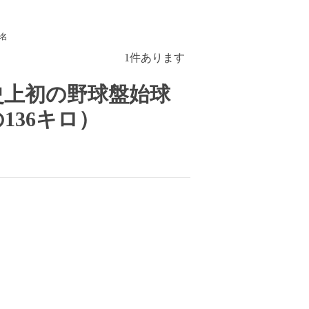
名
1
件あります
史上初の野球盤始球
136キロ）