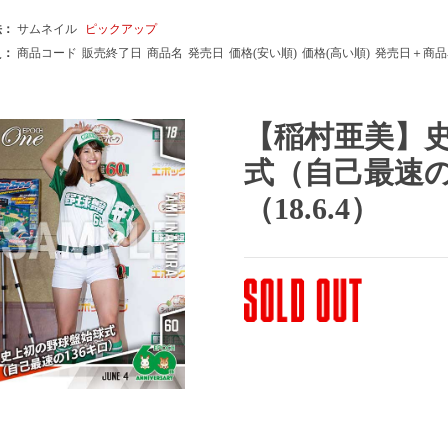
法：
サムネイル
ピックアップ
え：
商品コード
販売終了日
商品名
発売日
価格(安い順)
価格(高い順)
発売日＋商品
【稲村亜美】
式（自己最速の
（18.6.4）