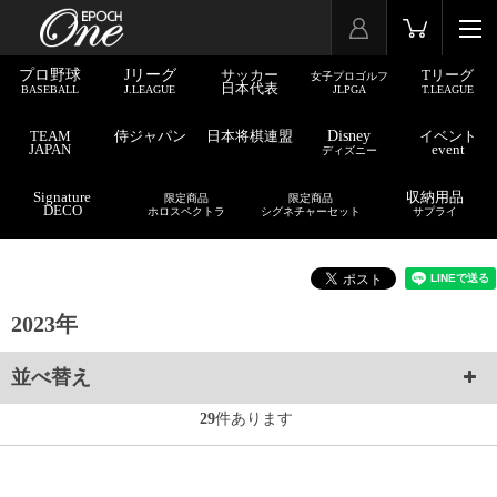
プロ野球
Jリーグ
サッカー
Tリーグ
女子プロゴルフ
日本代表
BASEBALL
J.LEAGUE
JLPGA
T.LEAGUE
TEAM
侍ジャパン
日本将棋連盟
Disney
イベント
JAPAN
event
ディズニー
Signature
収納用品
限定商品
限定商品
DECO
ホロスペクトラ
シグネチャーセット
サプライ
2023年
並べ替え
29
件あります