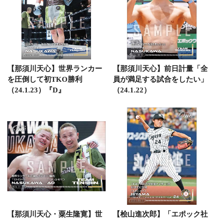
【那須川天心】世界ランカー
【那須川天心】前日計量「全
を圧倒して初TKO勝利
員が満足する試合をしたい」
（24.1.23）『D』
（24.1.22）
【那須川天心・粟生隆寛】世
【桧山進次郎】「エポック社