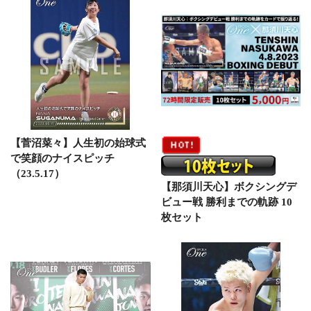
【菅沼菜々】人生初の始球式
で笑顔のナイスピッチ
（23.5.17）
【那須川天心】ボクシングデ
ビュー戦 勝利までの軌跡 10
枚セット