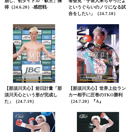
崩し、初タイトル「叡王」獲
者会見「宇宙人来ちゃったよ
得（24.6.20）-感想戦-
というぐらいのノリになる試
合をしたい」（24.7.18）
【那須川天心】前日計量「那
【那須川天心】世界上位ラン
須川天心という形が完成し
カー相手に圧巻のTKO勝利
た」（24.7.19）
（24.7.20）『A』