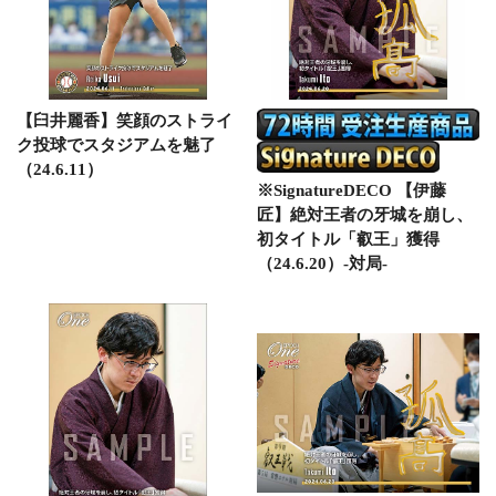
【臼井麗香】笑顔のストライ
ク投球でスタジアムを魅了
（24.6.11）
※SignatureDECO 【伊藤
匠】絶対王者の牙城を崩し、
初タイトル「叡王」獲得
（24.6.20）-対局-