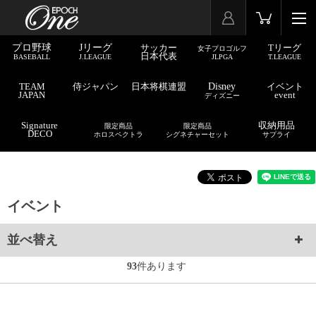
プロ野球
Jリーグ
サッカー
Tリーグ
女子プロゴルフ
日本代表
BASEBALL
J.LEAGUE
JLPGA
T.LEAGUE
TEAM
侍ジャパン
日本将棋連盟
Disney
イベント
JAPAN
event
ディズニー
Signature
収納用品
限定商品
限定商品
DECO
ホロスペクトラ
シグネチャーセット
サプライ
イベント
並べ替え
93
件あります