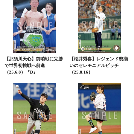
【那須川天心】前哨戦に完勝
【松井秀喜】レジェンド勢揃
で世界初挑戦へ前進
いのセレモニアルピッチ
（25.6.8）『D』
（25.8.16）