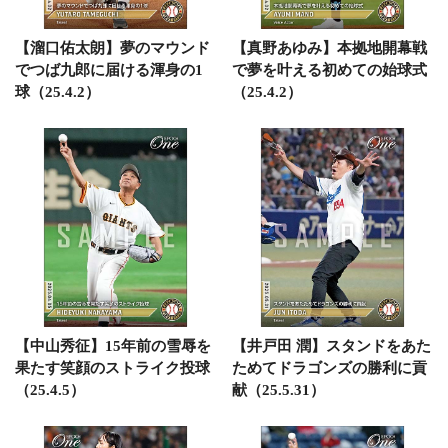
【溜口佑太朗】夢のマウンド
【真野あゆみ】本拠地開幕戦
でつば九郎に届ける渾身の1
で夢を叶える初めての始球式
球（25.4.2）
（25.4.2）
【中山秀征】15年前の雪辱を
【井戸田 潤】スタンドをあた
果たす笑顔のストライク投球
ためてドラゴンズの勝利に貢
（25.4.5）
献（25.5.31）