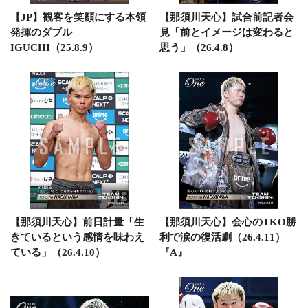
【JP】観客を笑顔にする本領
【那須川天心】試合前記者会
発揮のダブル
見「前とイメージは変わると
IGUCHI（25.8.9）
思う」（26.4.8）
【那須川天心】前日計量「生
【那須川天心】会心のTKO勝
きているという感情を味わえ
利で涙の復活劇（26.4.11）
ている」（26.4.10）
『A』