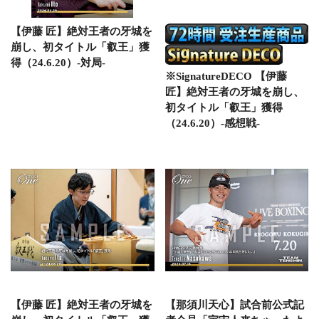
【伊藤 匠】絶対王者の牙城を
崩し、初タイトル「叡王」獲
得（24.6.20）-対局-
※SignatureDECO 【伊藤
匠】絶対王者の牙城を崩し、
初タイトル「叡王」獲得
（24.6.20）-感想戦-
【伊藤 匠】絶対王者の牙城を
【那須川天心】試合前公式記