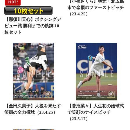
【小祝さくら】地元・北広島
市で念願のファーストピッチ
（23.4.25）
【那須川天心】ボクシングデ
ビュー戦 勝利までの軌跡 10
枚セット
【金田久美子】大役を果たす
【菅沼菜々】人生初の始球式
笑顔の全力投球（23.4.25）
で笑顔のナイスピッチ
（23.5.17）