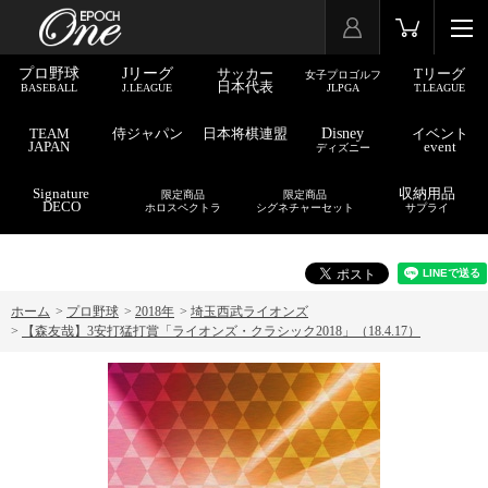
プロ野球
Jリーグ
サッカー
Tリーグ
女子プロゴルフ
日本代表
BASEBALL
J.LEAGUE
JLPGA
T.LEAGUE
TEAM
侍ジャパン
日本将棋連盟
Disney
イベント
JAPAN
event
ディズニー
Signature
収納用品
限定商品
限定商品
DECO
ホロスペクトラ
シグネチャーセット
サプライ
ホーム
>
プロ野球
>
2018年
>
埼玉西武ライオンズ
>
【森友哉】3安打猛打賞「ライオンズ・クラシック2018」（18.4.17）