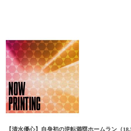
【清水優心】自身初の逆転満塁ホームラン（18.5