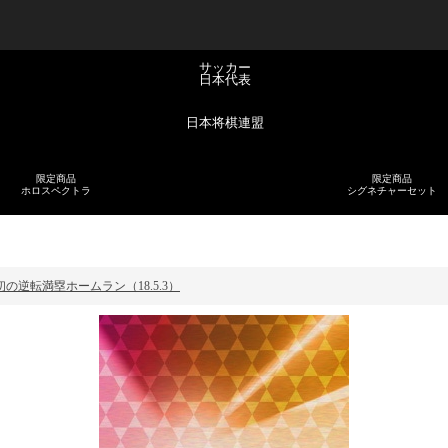
サッカー
日本代表
日本将棋連盟
限定商品
限定商品
ホロスペクトラ
シグネチャーセット
の逆転満塁ホームラン（18.5.3）