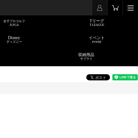
Tリーグ
女子プロゴルフ
JLPGA
T.LEAGUE
Disney
イベント
event
ディズニー
収納用品
サプライ