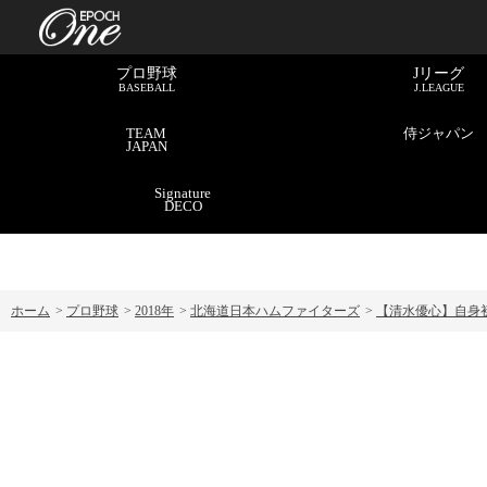
プロ野球
Jリーグ
BASEBALL
J.LEAGUE
TEAM
侍ジャパン
JAPAN
Signature
DECO
ホーム
>
プロ野球
>
2018年
>
北海道日本ハムファイターズ
>
【清水優心】自身初