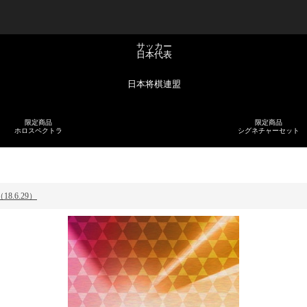
サッカー
日本代表
日本将棋連盟
限定商品
限定商品
ホロスペクトラ
シグネチャーセット
.6.29）