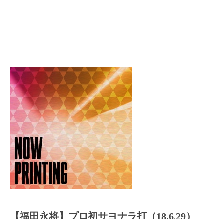
【福田永将】プロ初サヨナラ打（18.6.29）