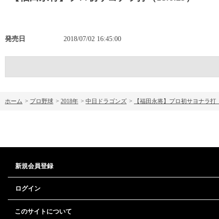
発売日
2018/07/02 16:45:00
ホーム
>
プロ野球
>
2018年
>
中日ドラゴンズ
>
【福田永将】プロ初サヨナラ打（18
新規会員登録
ログイン
このサイトについて