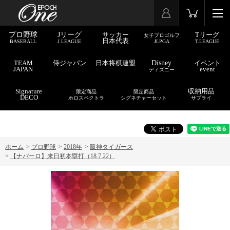
プロ野球
Jリーグ
サッカー
Tリーグ
女子プロゴルフ
日本代表
BASEBALL
J.LEAGUE
JLPGA
T.LEAGUE
TEAM
侍ジャパン
日本将棋連盟
Disney
イベント
JAPAN
event
ディズニー
Signature
収納用品
限定商品
限定商品
DECO
ホロスペクトラ
シグネチャーセット
サプライ
ホーム
>
プロ野球
>
2018年
>
阪神タイガース
>
【ナバーロ】来日初本塁打（18.7.22）