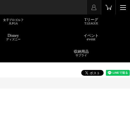
Tリーグ
女子プロゴルフ
JLPGA
T.LEAGUE
Disney
イベント
event
ディズニー
収納用品
サプライ