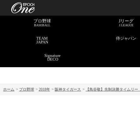
プロ野球
Jリーグ
BASEBALL
J.LEAGUE
TEAM
侍ジャパン
JAPAN
Signature
DECO
ホーム
>
プロ野球
>
2018年
>
阪神タイガース
>
【鳥谷敬】先制決勝タイムリー（18