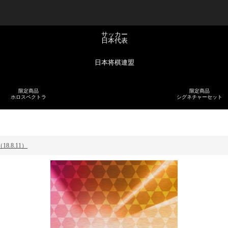
サッカー
日本代表
日本将棋連盟
限定商品
限定商品
ホロスペクトラ
シグネチャーセット
.8.11）