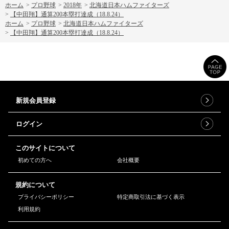
ホーム
>
プロ野球
>
2018年
>
北海道日本ハムファイターズ
>
【中田翔】通算200本塁打達成（18.8.24）
ホーム
>
プロ野球
>
北海道日本ハムファイターズ
>
【中田翔】通算200本塁打達成（18.8.24）
新規会員登録
ログイン
このサイトについて
初めての方へ
会社概要
規約について
プライバシーポリシー
特定商取引法に基づく表示
利用規約