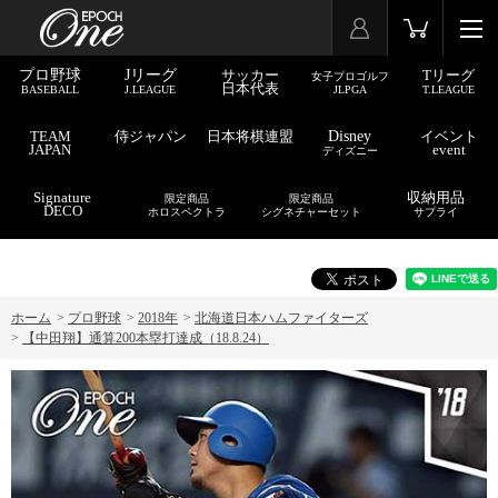
プロ野球
Jリーグ
サッカー
Tリーグ
女子プロゴルフ
日本代表
BASEBALL
J.LEAGUE
JLPGA
T.LEAGUE
TEAM
侍ジャパン
日本将棋連盟
Disney
イベント
JAPAN
event
ディズニー
Signature
収納用品
限定商品
限定商品
DECO
ホロスペクトラ
シグネチャーセット
サプライ
ホーム
>
プロ野球
>
2018年
>
北海道日本ハムファイターズ
>
【中田翔】通算200本塁打達成（18.8.24）