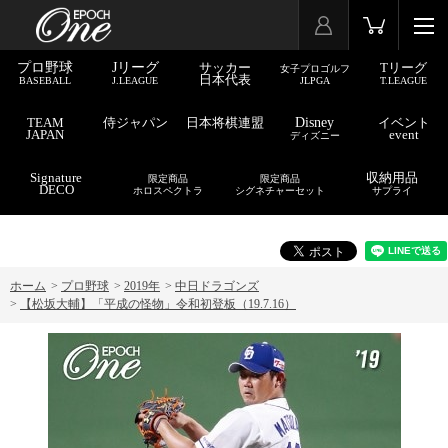
プロ野球
Jリーグ
サッカー
Tリーグ
女子プロゴルフ
日本代表
BASEBALL
J.LEAGUE
JLPGA
T.LEAGUE
TEAM
侍ジャパン
日本将棋連盟
Disney
イベント
JAPAN
event
ディズニー
Signature
収納用品
限定商品
限定商品
DECO
ホロスペクトラ
シグネチャーセット
サプライ
ホーム
>
プロ野球
>
2019年
>
中日ドラゴンズ
>
【松坂大輔】「平成の怪物」令和初登板（19.7.16）