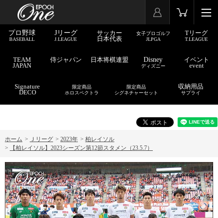
プロ野球
Jリーグ
サッカー
Tリーグ
女子プロゴルフ
日本代表
BASEBALL
J.LEAGUE
JLPGA
T.LEAGUE
TEAM
侍ジャパン
日本将棋連盟
Disney
イベント
JAPAN
event
ディズニー
Signature
収納用品
限定商品
限定商品
DECO
ホロスペクトラ
シグネチャーセット
サプライ
ホーム
>
Ｊリーグ
>
2023年
>
柏レイソル
>
【柏レイソル】2023シーズン第12節スタメン（23.5.7）