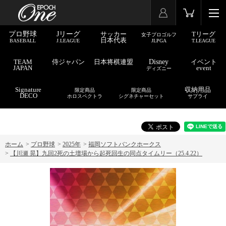
プロ野球
Jリーグ
サッカー
Tリーグ
女子プロゴルフ
日本代表
BASEBALL
J.LEAGUE
JLPGA
T.LEAGUE
TEAM
侍ジャパン
日本将棋連盟
Disney
イベント
JAPAN
event
ディズニー
Signature
収納用品
限定商品
限定商品
DECO
ホロスペクトラ
シグネチャーセット
サプライ
ホーム
>
プロ野球
>
2025年
>
福岡ソフトバンクホークス
>
【川瀬 晃】九回2死の土壇場から起死回生の同点タイムリー（25.4.22）