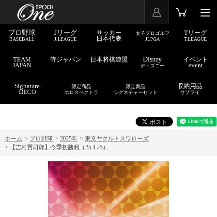
プロ野球
Jリーグ
サッカー
Tリーグ
女子プロゴルフ
日本代表
BASEBALL
J.LEAGUE
JLPGA
T.LEAGUE
TEAM
侍ジャパン
日本将棋連盟
Disney
イベント
JAPAN
event
ディズニー
Signature
収納用品
限定商品
限定商品
DECO
ホロスペクトラ
シグネチャーセット
サプライ
ホーム
>
プロ野球
>
2025年
>
東京ヤクルトスワローズ
>
【吉村貢司郎】今季初勝利（25.4.25）