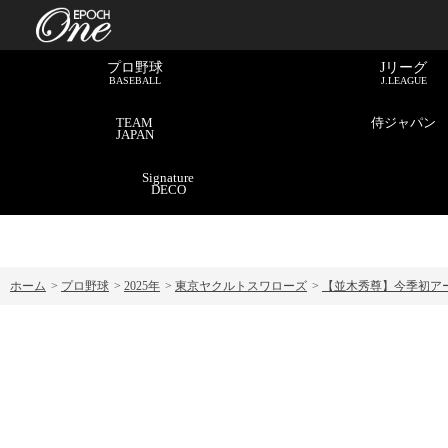
プロ野球
Jリーグ
BASEBALL
J.LEAGUE
TEAM
侍ジャパン
JAPAN
Signature
DECO
ホーム
>
プロ野球
>
2025年
>
東京ヤクルトスワローズ
>
【並木秀尊】今季初アーチ