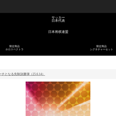
サッカー
日本代表
日本将棋連盟
限定商品
限定商品
ホロスペクトラ
シグネチャーセット
となる先制決勝弾（25.6.14）