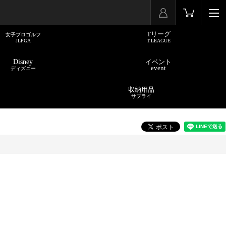
Tリーグ
女子プロゴルフ
JLPGA
T.LEAGUE
Disney
イベント
event
ディズニー
収納用品
サプライ