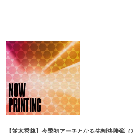
【並木秀尊】今季初アーチとなる先制決勝弾（25.