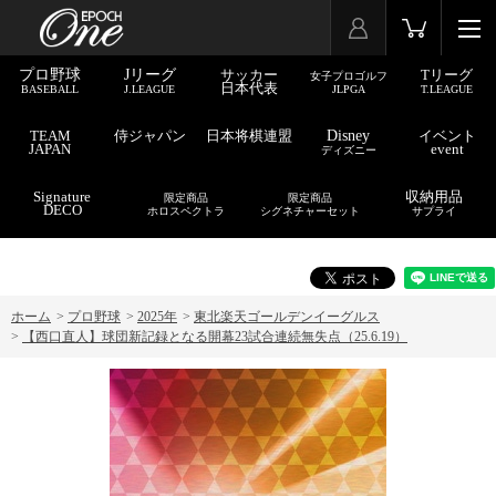
プロ野球
Jリーグ
サッカー
Tリーグ
女子プロゴルフ
日本代表
BASEBALL
J.LEAGUE
JLPGA
T.LEAGUE
TEAM
侍ジャパン
日本将棋連盟
Disney
イベント
JAPAN
event
ディズニー
Signature
収納用品
限定商品
限定商品
DECO
ホロスペクトラ
シグネチャーセット
サプライ
ホーム
>
プロ野球
>
2025年
>
東北楽天ゴールデンイーグルス
>
【西口直人】球団新記録となる開幕23試合連続無失点（25.6.19）