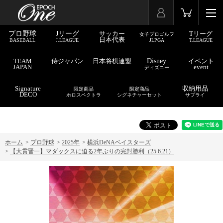
プロ野球
Jリーグ
サッカー
Tリーグ
女子プロゴルフ
日本代表
BASEBALL
J.LEAGUE
JLPGA
T.LEAGUE
TEAM
侍ジャパン
日本将棋連盟
Disney
イベント
JAPAN
event
ディズニー
Signature
収納用品
限定商品
限定商品
DECO
ホロスペクトラ
シグネチャーセット
サプライ
ホーム
>
プロ野球
>
2025年
>
横浜DeNAベイスターズ
>
【大貫晋一】マダックスに迫る2年ぶりの完封勝利（25.6.21）