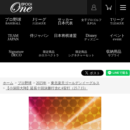
プロ野球
Jリーグ
サッカー
Tリーグ
女子プロゴルフ
日本代表
BASEBALL
J.LEAGUE
JLPGA
T.LEAGUE
TEAM
侍ジャパン
日本将棋連盟
Disney
イベント
JAPAN
event
ディズニー
Signature
収納用品
限定商品
限定商品
DECO
ホロスペクトラ
シグネチャーセット
サプライ
ホーム
>
プロ野球
>
2025年
>
東北楽天ゴールデンイーグルス
>
【小深田大翔】延長十回決勝打含む4安打（25.7.15）