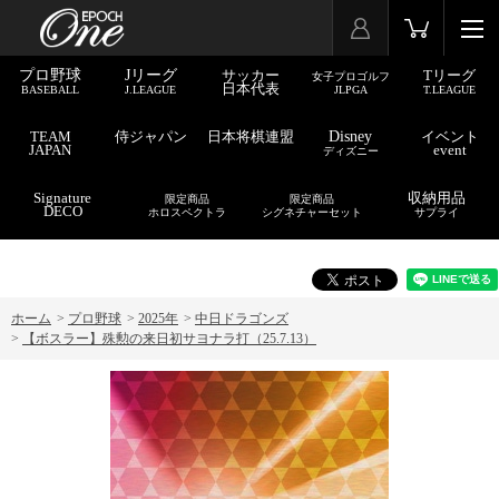
プロ野球
Jリーグ
サッカー
Tリーグ
女子プロゴルフ
日本代表
BASEBALL
J.LEAGUE
JLPGA
T.LEAGUE
TEAM
侍ジャパン
日本将棋連盟
Disney
イベント
JAPAN
event
ディズニー
Signature
収納用品
限定商品
限定商品
DECO
ホロスペクトラ
シグネチャーセット
サプライ
ホーム
>
プロ野球
>
2025年
>
中日ドラゴンズ
>
【ボスラー】殊勲の来日初サヨナラ打（25.7.13）