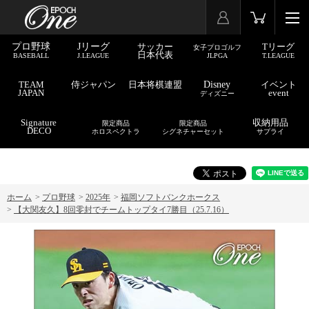
プロ野球
Jリーグ
サッカー
Tリーグ
女子プロゴルフ
日本代表
BASEBALL
J.LEAGUE
JLPGA
T.LEAGUE
TEAM
侍ジャパン
日本将棋連盟
Disney
イベント
JAPAN
event
ディズニー
Signature
収納用品
限定商品
限定商品
DECO
ホロスペクトラ
シグネチャーセット
サプライ
ホーム
>
プロ野球
>
2025年
>
福岡ソフトバンクホークス
>
【大関友久】8回零封でチームトップタイ7勝目（25.7.16）