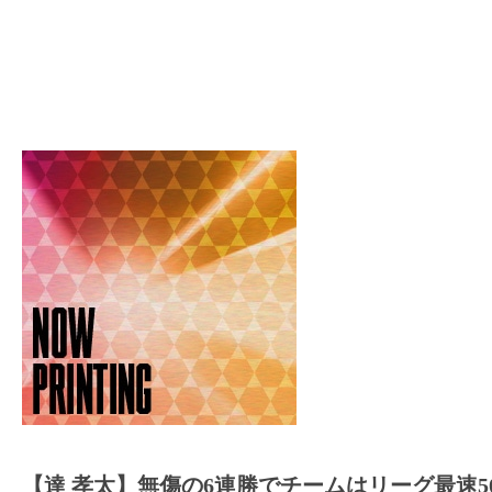
【達 孝太】無傷の6連勝でチームはリーグ最速50勝