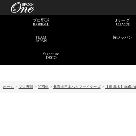
プロ野球
Jリーグ
BASEBALL
J.LEAGUE
TEAM
侍ジャパン
JAPAN
Signature
DECO
ホーム
>
プロ野球
>
2025年
>
北海道日本ハムファイターズ
>
【達 孝太】無傷の6