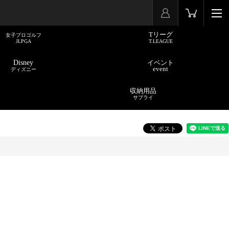
Tリーグ
女子プロゴルフ
JLPGA
T.LEAGUE
Disney
イベント
event
ディズニー
収納用品
サプライ