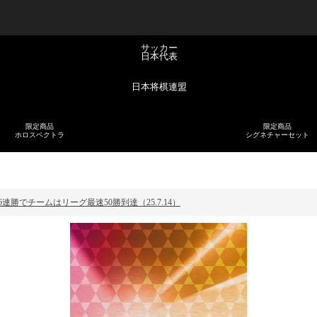
サッカー
日本代表
日本将棋連盟
限定商品
限定商品
ホロスペクトラ
シグネチャーセット
連勝でチームはリーグ最速50勝到達（25.7.14）