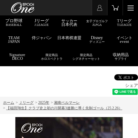
プロ野球
Jリーグ
サッカー
Tリーグ
女子プロゴルフ
日本代表
BASEBALL
J.LEAGUE
JLPGA
T.LEAGUE
TEAM
侍ジャパン
日本将棋連盟
Disney
イベント
JAPAN
event
ディズニー
Signature
収納用品
限定商品
限定商品
DECO
ホロスペクトラ
シグネチャーセット
サプライ
シェア
ホーム
>
Ｊリーグ
>
2025年
>
湘南ベルマーレ
>
【福田翔生】クラブ史上初のJ1開幕3連勝に導く先制ゴール（25.2.26）