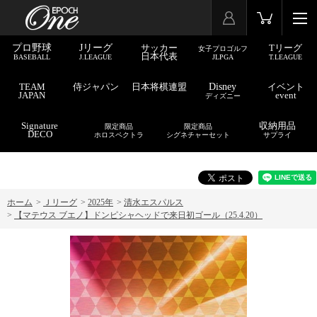
プロ野球
Jリーグ
サッカー
Tリーグ
女子プロゴルフ
日本代表
BASEBALL
J.LEAGUE
JLPGA
T.LEAGUE
TEAM
侍ジャパン
日本将棋連盟
Disney
イベント
JAPAN
event
ディズニー
Signature
収納用品
限定商品
限定商品
DECO
ホロスペクトラ
シグネチャーセット
サプライ
ホーム
>
Ｊリーグ
>
2025年
>
清水エスパルス
>
【マテウス ブエノ】ドンピシャヘッドで来日初ゴール（25.4.20）