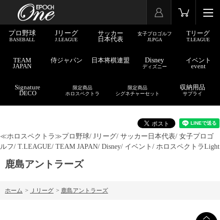
プロ野球
Jリーグ
サッカー
Tリーグ
女子プロゴルフ
日本代表
BASEBALL
J.LEAGUE
JLPGA
T.LEAGUE
TEAM
侍ジャパン
日本将棋連盟
Disney
イベント
JAPAN
event
ディズニー
Signature
収納用品
限定商品
限定商品
DECO
ホロスペクトラ
シグネチャーセット
サプライ
≪ホロスペクトラ≫
プロ野球/
Jリーグ/
サッカー日本代表/
女子プロゴ
ルフ/
T.LEAGUE/
TEAM JAPAN/
Disney/
イベント/
ホロスペクトラLight
鹿島アントラーズ
ホーム
>
Ｊリーグ
>
鹿島アントラーズ