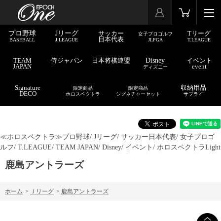
プロ野球
Jリーグ
サッカー
Tリーグ
女子プロゴルフ
日本代表
BASEBALL
J.LEAGUE
JLPGA
T.LEAGUE
TEAM
侍ジャパン
日本将棋連盟
Disney
イベント
JAPAN
event
ディズニー
Signature
収納用品
限定商品
限定商品
DECO
ホロスペクトラ
シグネチャーセット
サプライ
≪ホロスペクトラ≫
プロ野球/
Jリーグ/
サッカー日本代表/
女子プロゴ
ルフ/
T.LEAGUE/
TEAM JAPAN/
Disney/
イベント/
ホロスペクトラLight
鹿島アントラーズ
ホーム
>
Ｊリーグ
>
鹿島アントラーズ