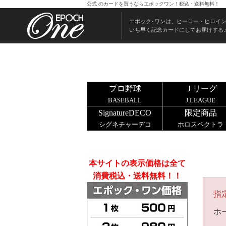
公式 のカードを買うならエポックワン！税込・送料無料！
エポック･ワンは、ヒーロー・ヒロイ
いち早く記念カードにしてお届けする
プロ野球
Ｊリーグ
BASEBALL
J.LEAGUE
SignatureDECO
限定商品
シグネチャーデコ
ホロスペクトラ
本サイトの表示価格は全て
消費税込・送料無料！！
指
ホ