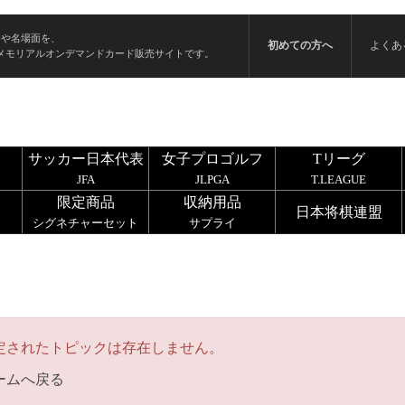
ンや名場面を、
初めての方へ
よくあ
メモリアルオンデマンドカード販売サイトです。
サッカー日本代表
女子プロゴルフ
Tリーグ
JFA
JLPGA
T.LEAGUE
限定商品
収納用品
日本将棋連盟
シグネチャーセット
サプライ
定されたトピックは存在しません。
ームへ戻る