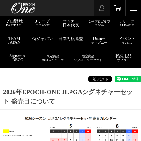
プロ野球
Jリーグ
サッカー
Tリーグ
女子プロゴルフ
日本代表
BASEBALL
J.LEAGUE
JLPGA
T.LEAGUE
TEAM
侍ジャパン
日本将棋連盟
Disney
イベント
JAPAN
event
ディズニー
Signature
収納用品
限定商品
限定商品
DECO
ホロスペクトラ
シグネチャーセット
サプライ
2026年EPOCH-ONE JLPGAシグネチャーセッ
ト 発売日について