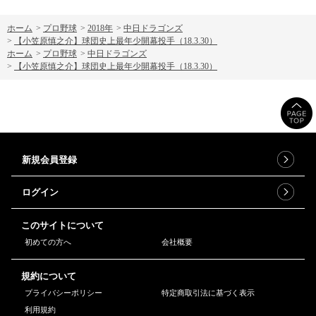
ホーム
>
プロ野球
>
2018年
>
中日ドラゴンズ
>
【小笠原慎之介】球団史上最年少開幕投手（18.3.30）
ホーム
>
プロ野球
>
中日ドラゴンズ
>
【小笠原慎之介】球団史上最年少開幕投手（18.3.30）
新規会員登録
ログイン
このサイトについて
初めての方へ
会社概要
規約について
プライバシーポリシー
特定商取引法に基づく表示
利用規約