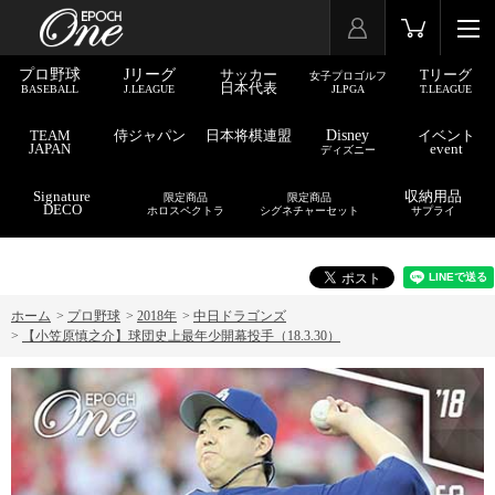
プロ野球
Jリーグ
サッカー
Tリーグ
女子プロゴルフ
日本代表
BASEBALL
J.LEAGUE
JLPGA
T.LEAGUE
TEAM
侍ジャパン
日本将棋連盟
Disney
イベント
JAPAN
event
ディズニー
Signature
収納用品
限定商品
限定商品
DECO
ホロスペクトラ
シグネチャーセット
サプライ
ホーム
>
プロ野球
>
2018年
>
中日ドラゴンズ
>
【小笠原慎之介】球団史上最年少開幕投手（18.3.30）