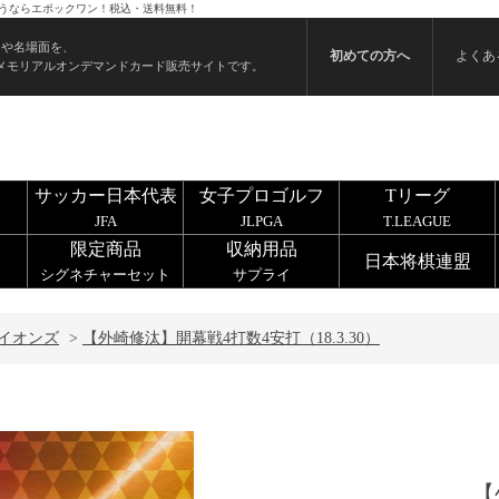
を買うならエポックワン！税込・送料無料！
ンや名場面を、
初めての方へ
よくあ
メモリアルオンデマンドカード販売サイトです。
サッカー日本代表
女子プロゴルフ
Tリーグ
JFA
JLPGA
T.LEAGUE
限定商品
収納用品
日本将棋連盟
シグネチャーセット
サプライ
イオンズ
>
【外崎修汰】開幕戦4打数4安打（18.3.30）
【