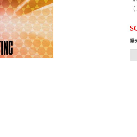
（1
S
発