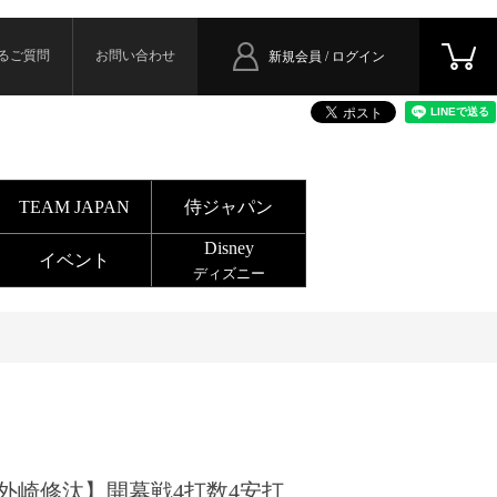
るご質問
お問い合わせ
新規会員 / ログイン
TEAM JAPAN
侍ジャパン
Disney
イベント
ディズニー
外崎修汰】開幕戦4打数4安打