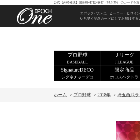
公式【外崎修汰】開幕戦4打数4安打（18.3.30） のカード
エポック･ワンは、ヒーロー・ヒロイ
いち早く記念カードにしてお届けする
プロ野球
Ｊリーグ
BASEBALL
J.LEAGUE
SignatureDECO
限定商品
シグネチャーデコ
ホロスペクトラ
ホーム
>
プロ野球
>
2018年
>
埼玉西武ラ