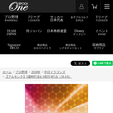
プロ野球
Jリーグ
サッカー
Tリーグ
女子プロゴルフ
日本代表
BASEBALL
J.LEAGUE
JLPGA
T.LEAGUE
TEAM
侍ジャパン
日本将棋連盟
Disney
イベント
JAPAN
event
ディズニー
Signature
収納用品
限定商品
限定商品
DECO
ホロスペクトラ
シグネチャーセット
サプライ
ホーム
>
プロ野球
>
2018年
>
中日ドラゴンズ
>
【アルモンテ】3適時打含む4安打4打点（18.4.8）