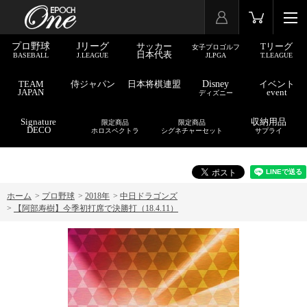
プロ野球
Jリーグ
サッカー
Tリーグ
女子プロゴルフ
日本代表
BASEBALL
J.LEAGUE
JLPGA
T.LEAGUE
TEAM
侍ジャパン
日本将棋連盟
Disney
イベント
JAPAN
event
ディズニー
Signature
収納用品
限定商品
限定商品
DECO
ホロスペクトラ
シグネチャーセット
サプライ
ホーム
>
プロ野球
>
2018年
>
中日ドラゴンズ
>
【阿部寿樹】今季初打席で決勝打（18.4.11）