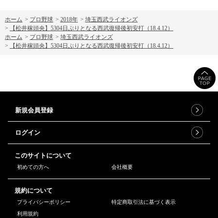
ホーム
>
プロ野球
>
2018年
>
埼玉西武ライオンズ
>
【松井稼頭央】5304日ぶりとなる西武復帰後初安打（18.4.12）
ホーム
>
プロ野球
>
埼玉西武ライオンズ
>
【松井稼頭央】5304日ぶりとなる西武復帰後初安打（18.4.12）
新規会員登録
ログイン
このサイトについて
初めての方へ
会社概要
規約について
プライバシーポリシー
特定商取引法に基づく表示
利用規約