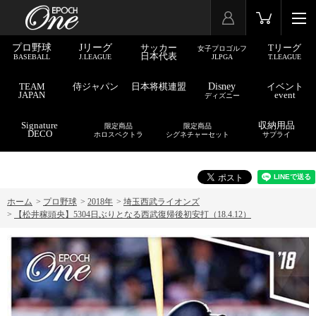
プロ野球
Jリーグ
サッカー
Tリーグ
女子プロゴルフ
日本代表
BASEBALL
J.LEAGUE
JLPGA
T.LEAGUE
TEAM
侍ジャパン
日本将棋連盟
Disney
イベント
JAPAN
event
ディズニー
Signature
収納用品
限定商品
限定商品
DECO
ホロスペクトラ
シグネチャーセット
サプライ
ホーム
>
プロ野球
>
2018年
>
埼玉西武ライオンズ
>
【松井稼頭央】5304日ぶりとなる西武復帰後初安打（18.4.12）