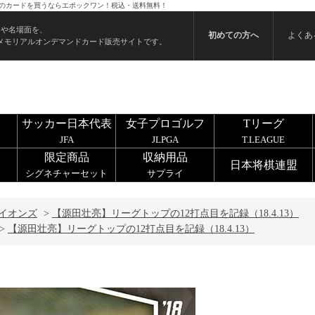
3） のカードを買うならエポックワン！税込・送料無料！
ンや名場面を、
初めての方へ
よくあ
メモリアルオンデマンドカード販売サイトです。
サッカー日本代表
女子プロゴルフ
Tリーグ
JFA
JLPGA
T.LEAGUE
限定商品
収納用品
日本将棋連盟
シグネチャーセット
サプライ
イオンズ
>
【源田壮亮】リーグトップの12打点目を記録（18.4.13）
>
【源田壮亮】リーグトップの12打点目を記録（18.4.13）