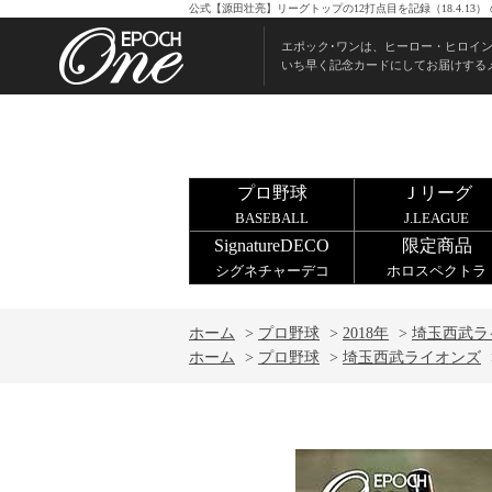
公式【源田壮亮】リーグトップの12打点目を記録（18.4.1
エポック･ワンは、ヒーロー・ヒロイ
いち早く記念カードにしてお届けする
プロ野球
Ｊリーグ
BASEBALL
J.LEAGUE
SignatureDECO
限定商品
シグネチャーデコ
ホロスペクトラ
ホーム
>
プロ野球
>
2018年
>
埼玉西武ラ
ホーム
>
プロ野球
>
埼玉西武ライオンズ