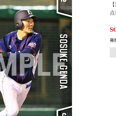
【
点
S
発