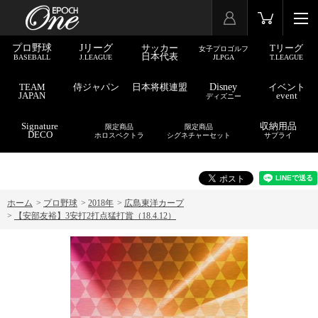
プロ野球
Jリーグ
サッカー
Tリーグ
女子プロゴルフ
日本代表
BASEBALL
J.LEAGUE
JLPGA
T.LEAGUE
TEAM
侍ジャパン
日本将棋連盟
Disney
イベント
JAPAN
event
ディズニー
Signature
収納用品
限定商品
限定商品
DECO
ホロスペクトラ
シグネチャーセット
サプライ
ホーム
>
プロ野球
>
2018年
>
広島東洋カープ
>
【安部友裕】3安打2打点猛打賞（18.4.12）