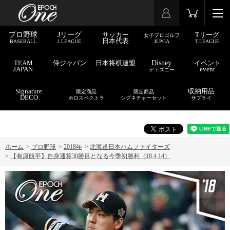
プロ野球
Jリーグ
サッカー
Tリーグ
女子プロゴルフ
日本代表
BASEBALL
J.LEAGUE
JLPGA
T.LEAGUE
TEAM
侍ジャパン
日本将棋連盟
Disney
イベント
JAPAN
event
ディズニー
Signature
収納用品
限定商品
限定商品
DECO
ホロスペクトラ
シグネチャーセット
サプライ
ホーム
>
プロ野球
>
2018年
>
北海道日本ハムファイターズ
>
【有原航平】自身通算30勝目となる今季初勝利（18.4.14）