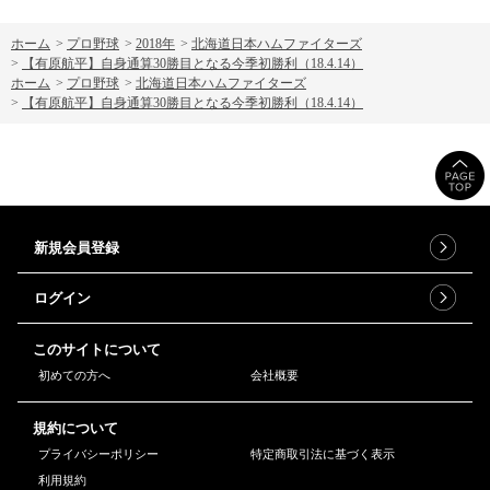
ホーム
>
プロ野球
>
2018年
>
北海道日本ハムファイターズ
>
【有原航平】自身通算30勝目となる今季初勝利（18.4.14）
ホーム
>
プロ野球
>
北海道日本ハムファイターズ
>
【有原航平】自身通算30勝目となる今季初勝利（18.4.14）
新規会員登録
ログイン
このサイトについて
初めての方へ
会社概要
規約について
プライバシーポリシー
特定商取引法に基づく表示
利用規約