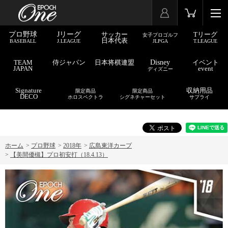
プロ野球
Jリーグ
サッカー
Tリーグ
女子プロゴルフ
日本代表
BASEBALL
J.LEAGUE
JLPGA
T.LEAGUE
TEAM
侍ジャパン
日本将棋連盟
Disney
イベント
JAPAN
event
ディズニー
Signature
収納用品
限定商品
限定商品
DECO
ホロスペクトラ
シグネチャーセット
サプライ
ホーム
>
プロ野球
>
2018年
>
広島東洋カープ
>
【美間優槻】プロ初安打（18.4.13）