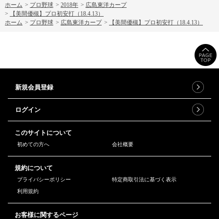
ホーム
>
プロ野球
>
2018年
>
広島東洋カープ
>
【美間優槻】プロ初安打（18.4.13）
ホーム
>
プロ野球
>
広島東洋カープ
>
【美間優槻】プロ初安打（18.4.13）
新規会員登録
ログイン
このサイトについて
初めての方へ
会社概要
規約について
プライバシーポリシー
特定商取引法に基づく表示
利用規約
お客様に関するページ