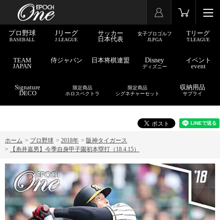
プロ野球
Jリーグ
サッカー
Tリーグ
女子プロゴルフ
日本代表
BASEBALL
J.LEAGUE
JLPGA
T.LEAGUE
TEAM
侍ジャパン
日本将棋連盟
Disney
イベント
JAPAN
event
ディズニー
Signature
収納用品
限定商品
限定商品
DECO
ホロスペクトラ
シグネチャーセット
サプライ
ホーム
>
プロ野球
>
2018年
>
阪神タイガース
>
【糸井嘉男】今季自身甲子園初本塁打（18.4.15）