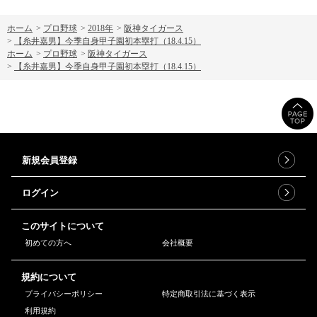
ホーム
>
プロ野球
>
2018年
>
阪神タイガース
>
【糸井嘉男】今季自身甲子園初本塁打（18.4.15）
ホーム
>
プロ野球
>
阪神タイガース
>
【糸井嘉男】今季自身甲子園初本塁打（18.4.15）
新規会員登録
ログイン
このサイトについて
初めての方へ
会社概要
規約について
プライバシーポリシー
特定商取引法に基づく表示
利用規約