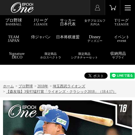
プロ野球
Jリーグ
サッカー
Tリーグ
女子プロゴルフ
日本代表
BASEBALL
J.LEAGUE
JLPGA
T.LEAGUE
TEAM
侍ジャパン
日本将棋連盟
Disney
イベント
JAPAN
event
ディズニー
Signature
収納用品
限定商品
限定商品
DECO
ホロスペクトラ
シグネチャーセット
サプライ
ホーム
>
プロ野球
>
2018年
>
埼玉西武ライオンズ
>
【森友哉】3安打猛打賞「ライオンズ・クラシック2018」（18.4.17）