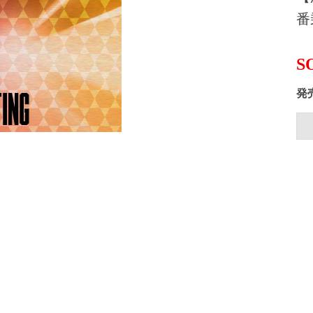
番
S
発