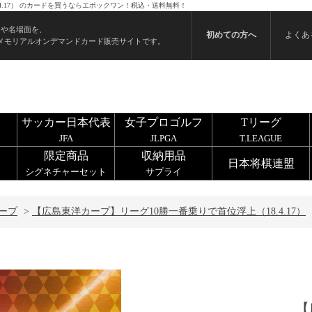
4.17） のカードを買うならエポックワン！税込・送料無料！
ンや名場面を、
初めての方へ
よくあ
メモリアルオンデマンドカード販売サイトです。
サッカー日本代表
女子プロゴルフ
Tリーグ
JFA
JLPGA
T.LEAGUE
限定商品
収納用品
日本将棋連盟
シグネチャーセット
サプライ
ープ
>
【広島東洋カープ】リーグ10勝一番乗りで首位浮上（18.4.17）
【