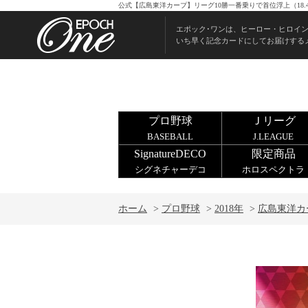
公式【広島東洋カープ】リーグ10勝一番乗りで首位浮上（18.
エポック･ワンは、ヒーロー・ヒロイ
いち早く記念カードにしてお届けする
プロ野球
Ｊリーグ
BASEBALL
J.LEAGUE
SignatureDECO
限定商品
シグネチャーデコ
ホロスペクトラ
ホーム
>
プロ野球
>
2018年
>
広島東洋カ