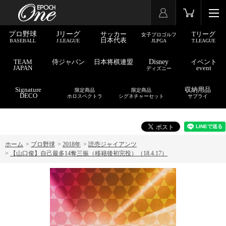
プロ野球
Jリーグ
サッカー
Tリーグ
女子プロゴルフ
日本代表
BASEBALL
J.LEAGUE
JLPGA
T.LEAGUE
TEAM
侍ジャパン
日本将棋連盟
Disney
イベント
JAPAN
event
ディズニー
Signature
収納用品
限定商品
限定商品
DECO
ホロスペクトラ
シグネチャーセット
サプライ
ホーム
>
プロ野球
>
2018年
>
読売ジャイアンツ
>
【山口俊】自己最多14奪三振（移籍後初完投）（18.4.17）