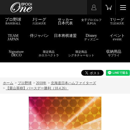
プロ野球
Jリーグ
サッカー
Tリーグ
女子プロゴルフ
日本代表
BASEBALL
J.LEAGUE
JLPGA
T.LEAGUE
TEAM
侍ジャパン
日本将棋連盟
Disney
イベント
JAPAN
event
ディズニー
Signature
収納用品
限定商品
限定商品
DECO
ホロスペクトラ
シグネチャーセット
サプライ
ホーム
>
プロ野球
>
2018年
>
北海道日本ハムファイターズ
>
【栗山英樹】バースデー勝利（18.4.26）