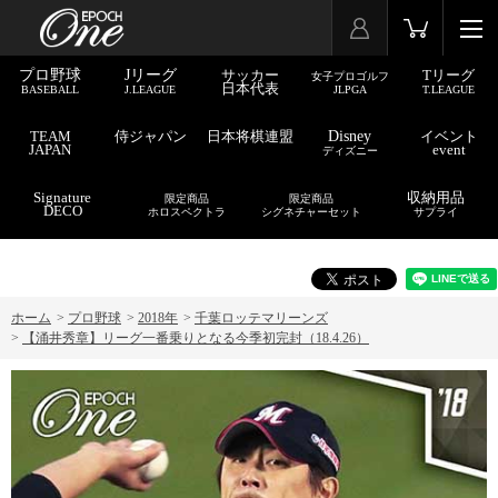
プロ野球
Jリーグ
サッカー
Tリーグ
女子プロゴルフ
日本代表
BASEBALL
J.LEAGUE
JLPGA
T.LEAGUE
TEAM
侍ジャパン
日本将棋連盟
Disney
イベント
JAPAN
event
ディズニー
Signature
収納用品
限定商品
限定商品
DECO
ホロスペクトラ
シグネチャーセット
サプライ
ホーム
>
プロ野球
>
2018年
>
千葉ロッテマリーンズ
>
【涌井秀章】リーグ一番乗りとなる今季初完封（18.4.26）