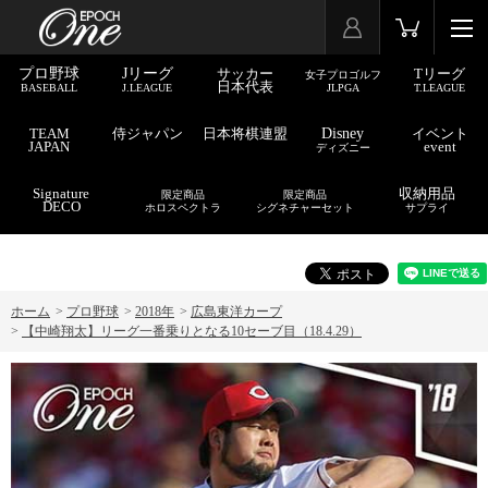
プロ野球
Jリーグ
サッカー
Tリーグ
女子プロゴルフ
日本代表
BASEBALL
J.LEAGUE
JLPGA
T.LEAGUE
TEAM
侍ジャパン
日本将棋連盟
Disney
イベント
JAPAN
event
ディズニー
Signature
収納用品
限定商品
限定商品
DECO
ホロスペクトラ
シグネチャーセット
サプライ
ホーム
>
プロ野球
>
2018年
>
広島東洋カープ
>
【中崎翔太】リーグ一番乗りとなる10セーブ目（18.4.29）