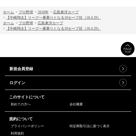
ホーム
>
プロ野球
>
2018年
>
広島東洋カープ
>
【中崎翔太】リーグ一番乗りとなる10セーブ目（18.4.29）
ホーム
>
プロ野球
>
広島東洋カープ
>
【中崎翔太】リーグ一番乗りとなる10セーブ目（18.4.29）
新規会員登録
ログイン
このサイトについて
初めての方へ
会社概要
規約について
プライバシーポリシー
特定商取引法に基づく表示
利用規約