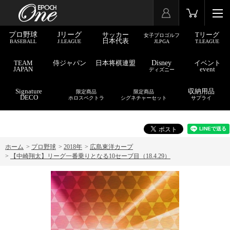
プロ野球
Jリーグ
サッカー
Tリーグ
女子プロゴルフ
日本代表
BASEBALL
J.LEAGUE
JLPGA
T.LEAGUE
TEAM
侍ジャパン
日本将棋連盟
Disney
イベント
JAPAN
event
ディズニー
Signature
収納用品
限定商品
限定商品
DECO
ホロスペクトラ
シグネチャーセット
サプライ
ホーム
>
プロ野球
>
2018年
>
広島東洋カープ
>
【中崎翔太】リーグ一番乗りとなる10セーブ目（18.4.29）