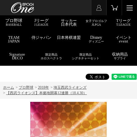
プロ野球
Jリーグ
サッカー
Tリーグ
女子プロゴルフ
日本代表
BASEBALL
J.LEAGUE
JLPGA
T.LEAGUE
TEAM
侍ジャパン
日本将棋連盟
Disney
イベント
JAPAN
event
ディズニー
Signature
収納用品
限定商品
限定商品
DECO
ホロスペクトラ
シグネチャーセット
サプライ
ホーム
>
プロ野球
>
2018年
>
埼玉西武ライオンズ
>
【西武ライオンズ】本拠地開幕12連勝（18.4.30）