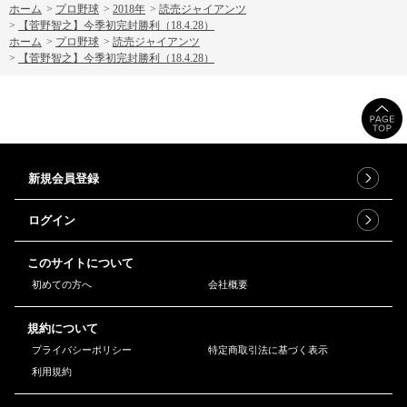
ホーム
>
プロ野球
>
2018年
>
読売ジャイアンツ
>
【菅野智之】今季初完封勝利（18.4.28）
ホーム
>
プロ野球
>
読売ジャイアンツ
>
【菅野智之】今季初完封勝利（18.4.28）
新規会員登録
ログイン
このサイトについて
初めての方へ
会社概要
規約について
プライバシーポリシー
特定商取引法に基づく表示
利用規約