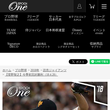
プロ野球
Jリーグ
サッカー
Tリーグ
女子プロゴルフ
日本代表
BASEBALL
J.LEAGUE
JLPGA
T.LEAGUE
TEAM
侍ジャパン
日本将棋連盟
Disney
イベント
JAPAN
event
ディズニー
Signature
収納用品
限定商品
限定商品
DECO
ホロスペクトラ
シグネチャーセット
サプライ
ホーム
>
プロ野球
>
2018年
>
読売ジャイアンツ
>
【菅野智之】今季初完封勝利（18.4.28）