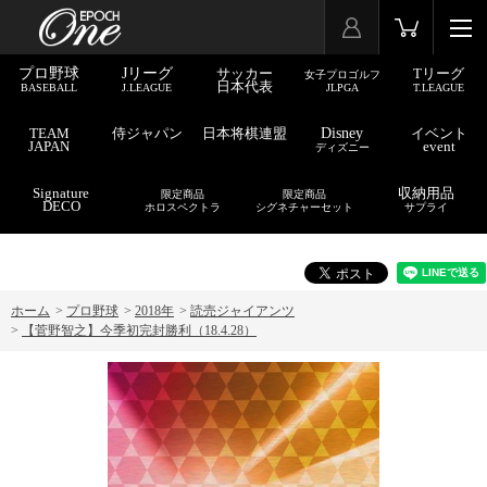
プロ野球
Jリーグ
サッカー
Tリーグ
女子プロゴルフ
日本代表
BASEBALL
J.LEAGUE
JLPGA
T.LEAGUE
TEAM
侍ジャパン
日本将棋連盟
Disney
イベント
JAPAN
event
ディズニー
Signature
収納用品
限定商品
限定商品
DECO
ホロスペクトラ
シグネチャーセット
サプライ
ホーム
>
プロ野球
>
2018年
>
読売ジャイアンツ
>
【菅野智之】今季初完封勝利（18.4.28）