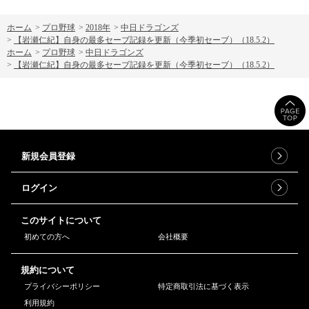
ホーム
>
プロ野球
>
2018年
>
中日ドラゴンズ
>
【岩瀬仁紀】自身の最多セーブ記録を更新（今季初セーブ）（18.5.2）
ホーム
>
プロ野球
>
中日ドラゴンズ
>
【岩瀬仁紀】自身の最多セーブ記録を更新（今季初セーブ）（18.5.2）
新規会員登録
ログイン
このサイトについて
初めての方へ
会社概要
規約について
プライバシーポリシー
特定商取引法に基づく表示
利用規約