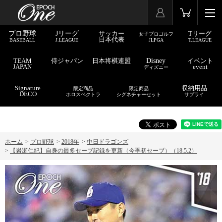
プロ野球
Jリーグ
サッカー
Tリーグ
女子プロゴルフ
日本代表
BASEBALL
J.LEAGUE
JLPGA
T.LEAGUE
TEAM
侍ジャパン
日本将棋連盟
Disney
イベント
JAPAN
event
ディズニー
Signature
収納用品
限定商品
限定商品
DECO
ホロスペクトラ
シグネチャーセット
サプライ
ホーム
>
プロ野球
>
2018年
>
中日ドラゴンズ
>
【岩瀬仁紀】自身の最多セーブ記録を更新（今季初セーブ）（18.5.2）